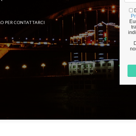
Pr
Eur
LO PER CONTATTARCI
tr
ind
D
nor