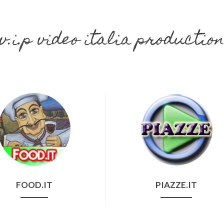
v.i.p video italia productio
FOOD.IT
PIAZZE.IT